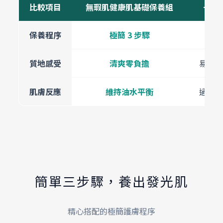
比較項目
無瑕肌健康肌基礎保養組
一般
保養程序
極簡 3 步驟
繁瑣
質地感受
清爽零負擔
易有黏
肌膚反應
維持油水平衡
過度補
簡單三步驟，養出發光肌
精心搭配的極簡護膚程序