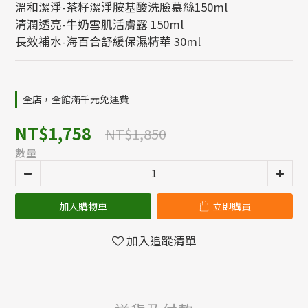
溫和潔淨-茶籽潔淨胺基酸洗臉慕絲150ml
清潤透亮-牛奶雪肌活膚露 150ml
長效補水-海百合舒緩保濕精華 30ml
全店，全館滿千元免運費
NT$1,758
NT$1,850
數量
加入購物車
立即購買
加入追蹤清單