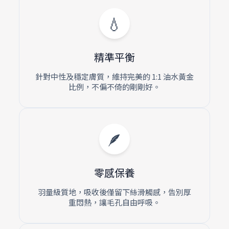
💧
精準平衡
針對中性及穩定膚質，維持完美的 1:1 油水黃金
比例，不偏不倚的剛剛好。
🪶
零感保養
羽量級質地，吸收後僅留下絲滑觸感，告別厚
重悶熱，讓毛孔自由呼吸。