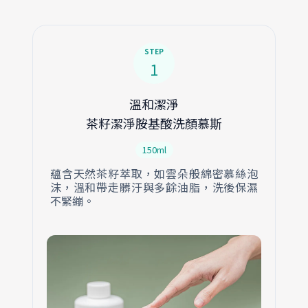
STEP
1
溫和潔淨
茶籽潔淨胺基酸洗顏慕斯
150ml
蘊含天然茶籽萃取，如雲朵般綿密慕絲泡
沫，溫和帶走髒汙與多餘油脂，洗後保濕
不緊繃。