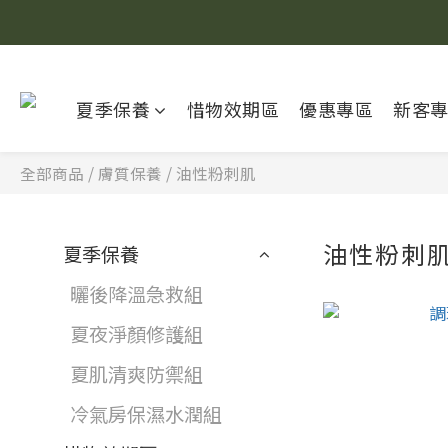
夏季保養
惜物效期區
優惠專區
新客
全部商品
/
膚質保養
/
油性粉刺肌
油性粉刺
夏季保養
曬後降溫急救組
夏夜淨顏修護組
夏肌清爽防禦組
冷氣房保濕水潤組