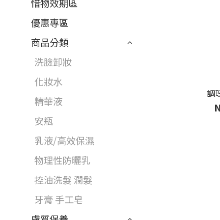
惜物效期區
優惠專區
商品分類
洗臉卸妝
化妝水
調
精華液
N
安瓶
乳液/高效保濕
物理性防曬乳
控油洗髮 潤髮
牙膏 手工皂
膚質保養