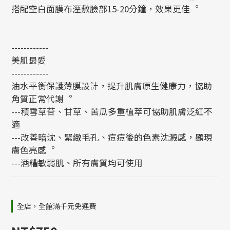
搭配空白面膜布溼敷臉部15-20分鐘，效果更佳︒
------------
美肌最愛
------------
油水平衡保護薄膜設計，提升肌膚原生健康力，協助
角質正常代謝︒
---積雪草苷、甘草、苦瓜多重植萃可協助肌膚泛紅不
適
---改善暗沈、緊緻毛孔、痘痘後的色素沈澱感，顯現
膚色亮感︒
---酒糟敏弱肌、所有膚質均可使用
全店，全館滿千元免運費