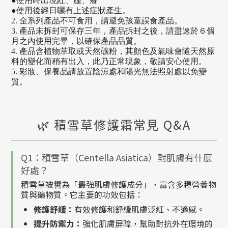
●使用時出現紅、腫、癢
●使用後經日曬有上述症狀產生。
2. 全系列產品不可食用，請避免孩童誤食產品。
3. 產品未拆封可保存三年，產品拆封之後，請盡速於６個
月之內使用完畢，以確保產品品質。
4. 產品含植物萃取或天然礦粉，其顏色及氣味會隨天然原
料的變化而稍有出入，此乃正常現象，敬請安心使用。
5. 彩妝、保養品請放置陰涼處和陽光無法照射處以免變
質。
🌿 積雪草修護霜常見 Q&A
Q1：積雪草（Centella Asiatica）對肌膚有什麼
好處？
積雪草被譽為「最強肌膚修護成分」，富含多種營養物
質與礦物質。它主要的功效包括：
修護舒緩：
有效修護和舒緩肌膚泛紅、不適感。
提升防禦力：
強化肌膚屏障，幫助對抗外在環境的