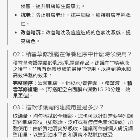
侵害，提升肌膚原生健康力。
抗老：
防止肌膚老化，撫平細紋，維持肌膚年輕彈
性。
改善暗沉：
改善暗沈及痘痘造成的色素沈澱感，提
亮膚色。
Q2：積雪草修護霜在保養程序中什麼時候使用？
積雪草修護霜屬於乳液/乳霜類產品，建議在**精華液
之後**、**所有保養步驟的最後**使用，以達到鎖水和
高效保濕的效果。
完整順序：
清潔肌膚 → 化妝水/青春露 → 精華液 →
積
雪草修護霜
→ (可搭配空白面膜布濕敷15-20分鐘，效
果更佳)。
Q3：這款修護霜的建議用量是多少？
取
適量
，均勻擦拭於全臉部。您也可以針對需要特別調
理的肌膚部位（如乾燥、泛紅或有痘痘色素沉澱處）加
強使用。由於質地清爽好吸收，建議可依據個人膚況調
整用量，以達到油水平衡和清爽不黏膩的感受。