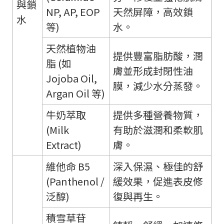
與鎖
NP, AP, EOP
天然屏障，高效鎖
水
等)
水。
天然植物油
提供豐富脂肪酸，潤
脂 (如
膚並形成封閉性油
Jojoba Oil,
膜，減少水分蒸發。
Argan Oil 等)
牛奶萃取
提供多種營養物質，
(Milk
有助於滋潤和柔軟肌
Extract)
膚。
維他命 B5
深入保濕、極佳的舒
(Panthenol /
緩效果，促進表皮修
泛醇)
復與再生。
積雪草苷