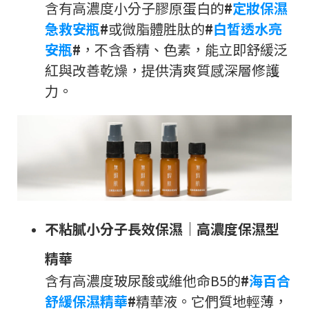
含有高濃度小分子膠原蛋白的
#
定妝保濕
急救安瓶
#
或微脂體胜肽的
#
白皙透水亮
安瓶
#
，不含香精、色素，能立即舒緩泛
紅與改善乾燥，提供清爽質感深層修護
力。
不粘膩小分子長效保濕
｜
高濃度保濕型
精華
含有高濃度玻尿酸或維他命B5的
#
海百合
舒緩保濕精華
#
精華液。它們質地輕薄，