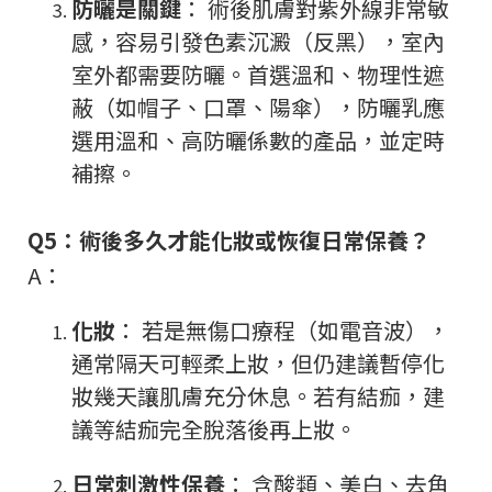
防曬是關鍵
： 術後肌膚對紫外線非常敏
感，容易引發色素沉澱（反黑），室內
室外都需要防曬。首選溫和、物理性遮
蔽（如帽子、口罩、陽傘），防曬乳應
選用溫和、高防曬係數的產品，並定時
補擦。
Q5：術後多久才能化妝或恢復日常保養？
A：
化妝
： 若是無傷口療程（如電音波），
通常隔天可輕柔上妝，但仍建議暫停化
妝幾天讓肌膚充分休息。若有結痂，建
議等結痂完全脫落後再上妝。
日常刺激性保養
： 含酸類、美白、去角