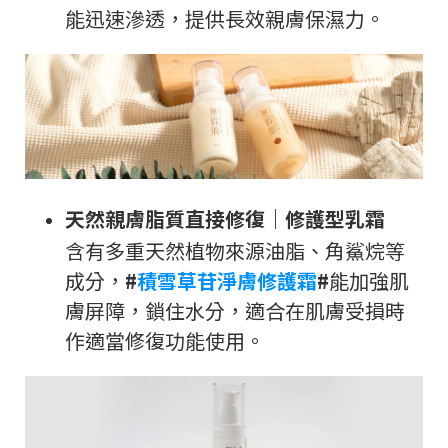
能迅速滲透，提供長效親膚保濕力。
天然親膚脂質直接修復
｜
修護型乳霜
含有多重天然植物來源油脂、角鯊烷等
成分，
#
積雪草苷淨膚修護霜
#
能加強肌
膚屏障，鎖住水分，適合在肌膚受損時
作適當修復功能使用。