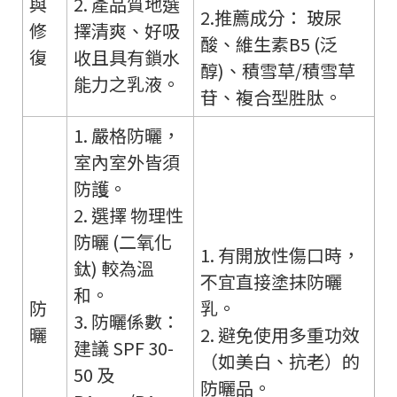
與
2. 產品質地選
2.推薦成分： 玻尿
修
擇清爽、好吸
酸、維生素B5 (泛
復
收且具有鎖水
醇)、積雪草/積雪草
能力之乳液。
苷、複合型胜肽。
1. 嚴格防曬，
室內室外皆須
防護。
2. 選擇 物理性
防曬 (二氧化
1. 有開放性傷口時，
鈦) 較為溫
不宜直接塗抹防曬
和。
防
乳。
3. 防曬係數：
曬
2. 避免使用多重功效
建議 SPF 30-
（如美白、抗老）的
50 及
防曬品。