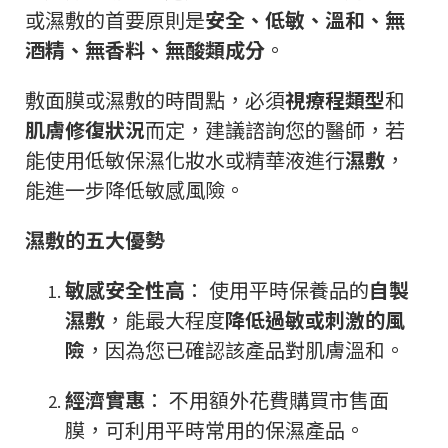
或濕敷的首要原則是
安全、低敏、溫和、無
酒精、無香料、無酸類成分
。
敷面膜或濕敷的時間點，必須
視療程類型
和
肌膚修復狀況
而定，建議諮詢您的醫師，若
能使用低敏保濕化妝水或精華液進行
濕敷
，
能進一步降低敏感風險。
濕敷的五大優勢
敏感安全性高
： 使用平時保養品的
自製
濕敷
，能最大程度
降低過敏或刺激的風
險
，因為您已確認該產品對肌膚溫和。
經濟實惠
： 不用額外花費購買市售面
膜，可利用平時常用的保濕產品。