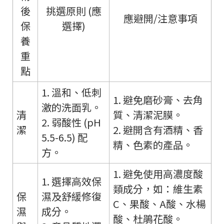
後
挑選原則 (應
應避開/注意事項
保
選擇)
養
重
點
1. 溫和、低刺
1. 避免磨砂膏、去角
激的洗面乳。
清
質、清潔泥膜。
2. 弱酸性 (pH
潔
2. 避開含有酒精、香
5.5-6.5) 配
精、色素的產品。
方。
1. 避免使用高濃度酸
1. 選擇高效保
類成分，如：維生素
保
濕及舒緩修復
C、果酸、A酸、水楊
濕
成分。
酸、杜鵑花酸。